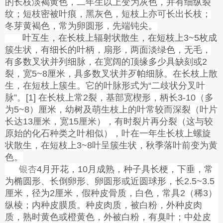
的长枝淡褐黄色，二年生以上变为灰色，并有细纵裂
纹；短枝密被叶痕，黑灰色，短枝上亦可长出长枝；
冬芽黄褐色，常为卵圆形，先端钝尖。
叶互生，在长枝上辐射状散生，在短枝上
3~5枚成
簇生状，有细长的叶柄，扇形，两面淡绿色，无毛，
有多数叉状并列细脉，在宽阔的顶缘多少具缺刻或2
裂，宽5~8厘米，具多数叉状并歹帕细脉。在长枝上散
生，在短枝上簇生。它的叶脉形式为“二歧状分叉叶
脉”。[1] 在长枝上常2裂，基部宽楔形，柄长3-10（多
为5~8）厘米，幼树及萌生枝上的叶常较而深裂（叶片
长达13厘米，宽15厘米），有时裂片再分裂（这与较
原始的化石种类之叶相似），叶在一年生长枝上螺旋
状散生，在短枝上3~8叶呈簇生状，秋季落叶前变为黄
色。
银杏
4月开花，10月成熟，种子具长梗，下垂，常
为椭圆形、长倒卵形、卵圆形或近圆球形，长2.5~3.5
厘米，径为2厘米，假种皮骨质，白色，常具2（稀3）
纵棱；内种皮膜质。种皮肉质，被白粉，外种皮肉
质，熟时黄色或橙黄色，外被白粉，有臭叶；中处皮