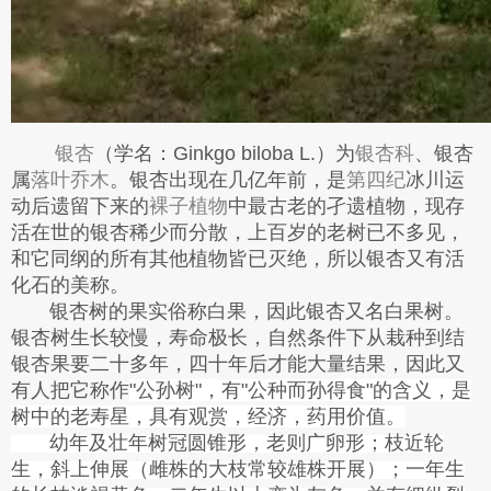
银杏
（学名：
Ginkgo biloba L.）为
银杏科
、银杏
属
落叶乔木
。银杏出现在几亿年前，是
第四纪
冰川运
动后遗留下来的
裸子植物
中最
古老的孑遗植物，现存
活在世的银杏稀少而分散，上百岁的老树已不多见，
和它同纲的所有其他植物皆已灭绝，所以银杏又有活
化石的美称。
银杏树的果实俗称白果，因此银杏又名白果树。
银杏树生长较慢，寿命极长，自然条件下从栽种到结
银杏果要二十多年，四十年后才能大量结果，因此又
有人把它称作
"公孙树"，有"公种而孙得食"的含义，是
树中的老寿星，具有观赏，经济，药用价值。
幼年及壮年树冠圆锥形，老则广卵形；枝近轮
生，斜上伸展（雌株的大枝常较雄株开展）；一年生