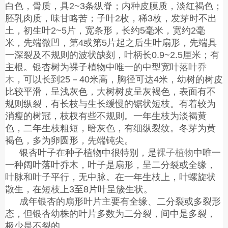
白色，骨质，具2~3条纵脊；内种皮膜质，淡红褐色；
胚乳肉质，味甘略苦；子叶2枚，稀3枚，发芽时不出
土，初生叶2~5片，宽条形，长约5毫米，宽约2毫
米，先端微凹，第4或第5片起之后生叶扇形，先端具
一深裂及不规则的波状缺刻，叶柄长0.9~2.5厘米；有
主根。银杏树为裸子植物中唯一的中型宽叶落叶
乔
木
，可以长到
25－40米高，胸径可达4米，幼树的树皮
比较平滑，呈浅灰色，大树树皮呈灰褐色，表面有不
规则纵裂，有长枝与生长缓慢的锯状短枝。有着较为
消瘦的树冠，枝杈有些不规则。一年生枝为淡褐黄
色，二年生枝粗短，暗灰色，有细纵裂纹。冬芽为黄
褐色，多为卵圆形，先端钝尖。
银杏叶子在种子植物中很特别，是
裸子植物
中唯一
一种阔叶落叶乔木，叶子是扇形，呈二分裂或全缘，
叶脉和叶子平行，无中脉。在一年生枝上，叶螺旋状
散生，在短枝上
3至8片叶呈簇生状。
成年银杏的扇形叶片主要有全缘、二分裂或多裂形
态，但银杏幼株的叶片多数为二分裂，间中是多裂，
极少是不裂的。