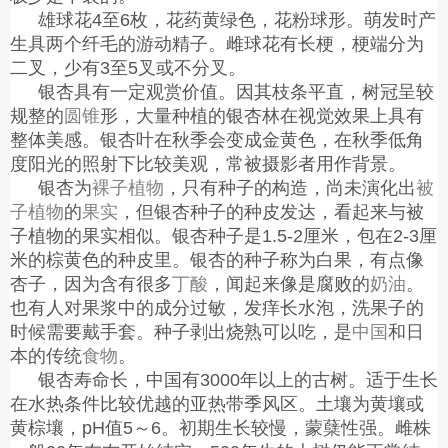
雄球花
4至6枚，花药黄绿色，花粉球形。萌发时产
生具两个纤毛的游动精子。雌球花有长梗，梗端分为
二叉，少有3至5叉或不分叉。
银杏具有一定观赏价值。因其枝条平直，树冠呈较
规整的
圆锥
形，大量种植的银杏林在视觉效果上具有
整体美感。银杏叶在秋季会变成金黄色，在秋季低角
度阳光的照射下比较美观，常被摄影者用作背景。
银杏为
裸子植物
，只有种子的构造，尚未演化出
被
子植物
的
果实
，但银杏种子的种皮发达，看起来与被
子植物的果实相似。银杏种子是
1.5-2厘米，包在2-3厘
米的棕黄色的种皮里。银杏的种子称为白果，有点像
杏子，因为含有很多
丁酸
，闻起来像是腐败的
奶油
。
也有人对果浆中的成分过敏，发痒长水泡，洗果子的
时候需要戴手套。种子剥出烧熟可以吃，是
中国
和日
本的传统
食物
。
银杏寿命长，中国有
3000年以上的古树。适于生长
在水热条件比较优越的亚热带季风区。土壤为黄壤或
黄棕壤，pH值5～6。初期生长较慢，蒙蘖性强。雌株