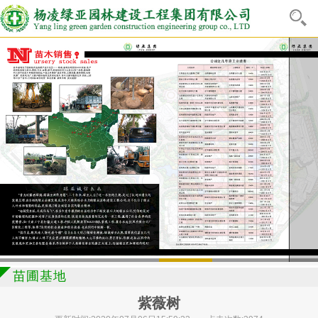
苗圃基地
紫薇树