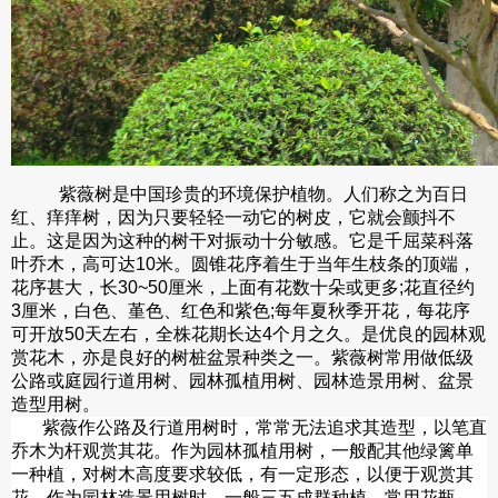
紫薇树是中国珍贵的环境保护植物。人们称之为百日
红、
痒痒树
，因为只要轻轻一动它的树皮，它就会颤抖不
止。这是因为这种的树干对振动十分敏感。它是
千屈菜科
落
叶乔木
，高可达
10米。
圆锥花序
着生于当年生
枝条
的顶端，
花序甚大，长
30~50厘米，上面有花数十朵或更多;花直径约
3厘米，白色、
堇色
、红色和紫色
;每年夏秋季开花，每花序
可开放50天左右，全株花期长达4个月之久。是优良的园林观
赏花木，亦是良好的
树桩盆景
种类之一。
紫薇树
常
用做低级
公路或庭园行道用树
、
园林孤植用树
、
园林造景用树
、
盆景
造型用树
。
紫薇作
公路及行道用树时，常常无法追求其造型，以笔直
乔木为杆观赏其花。作为园林孤植用树，一般配其他绿篱单
一种植，对树木高度要求较低，有一定形态，以便于观赏其
花。作为
园林造景用树时
，一般三五成群种植，常用
花瓶、