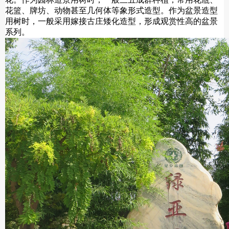
花篮、牌坊、动物甚至几何体等象形式造型。
作为
盆景造型
用树
时，一般采用嫁接古庄矮化造型，形成观赏性高的盆景
系列。