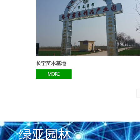
长宁苗木基地
绿亚园林